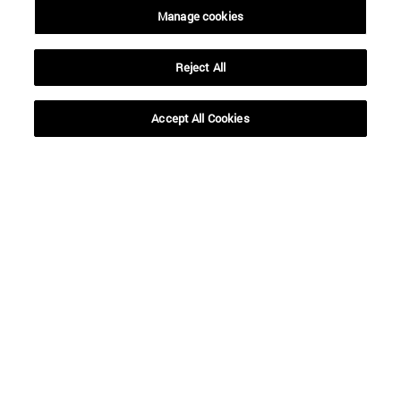
Manage cookies
Reject All
Accesos directos
(abre en nueva ventana)
Biblioteca
Accept All Cookies
(abre en nueva ventana)
Mi correo
(abre en nueva ventana)
Aula virtual ADI
(abre en nueva ventana)
Búsqueda de personas
(abre en nueva ventana)
Trabaja con nosotros
Información
TFNO +34 948 42 56 00
¿QUÉ GRADO TE INTERESA?
¿QUÉ MÁSTER TE INTERESA?
© Universidad de Navarra
Información legal
Accesibilidad
Configuración de cookies