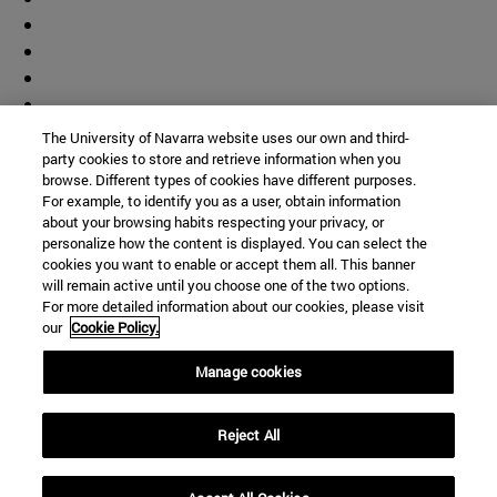
The University of Navarra website uses our own and third-
party cookies to store and retrieve information when you
browse. Different types of cookies have different purposes.
For example, to identify you as a user, obtain information
about your browsing habits respecting your privacy, or
personalize how the content is displayed. You can select the
cookies you want to enable or accept them all. This banner
will remain active until you choose one of the two options.
For more detailed information about our cookies, please visit
our
Cookie Policy.
Manage cookies
Accesos directos
Reject All
(abre en nueva ventana)
Biblioteca
(abre en nueva ventana)
Mi correo
(abre en nueva ventana)
Aula virtual ADI