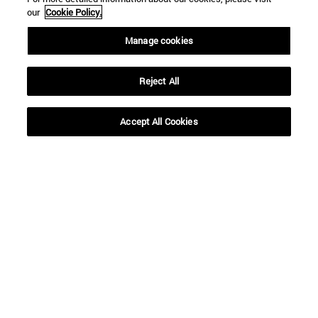
our
Cookie Policy.
Manage cookies
Reject All
Accesos directos
(abre en nueva ventana)
Biblioteca
Accept All Cookies
(abre en nueva ventana)
Mi correo
(abre en nueva ventana)
Aula virtual ADI
(abre en nueva ventana)
Búsqueda de personas
(abre en nueva ventana)
Trabaja con nosotros
Información
TFNO +34 948 42 56 00
¿QUÉ GRADO TE INTERESA?
¿QUÉ MÁSTER TE INTERESA?
© Universidad de Navarra
Información legal