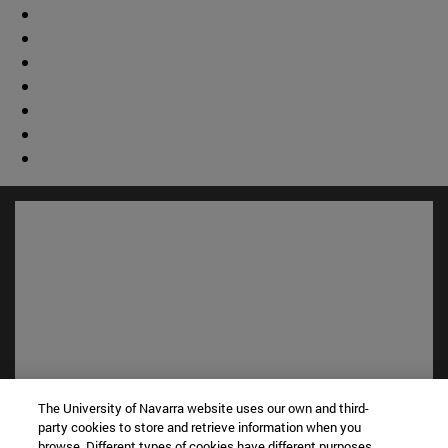
The University of Navarra website uses our own and third-
Accesos directos
party cookies to store and retrieve information when you
(abre en nueva ventana)
Biblioteca
browse. Different types of cookies have different purposes.