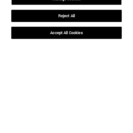
Reject All
Accesos directos
(abre en nueva ventana)
Biblioteca
(abre en nueva ventana)
Mi correo
Accept All Cookies
(abre en nueva ventana)
Aula virtual ADI
(abre en nueva ventana)
Búsqueda de personas
(abre en nueva ventana)
Trabaja con nosotros
Información
TFNO +34 948 42 56 00
¿QUÉ GRADO TE INTERESA?
¿QUÉ MÁSTER TE INTERESA?
© Universidad de Navarra
Información legal
Accesibilidad
Configuración de cookies
Localizador de campus