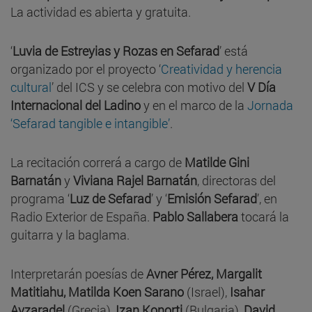
La actividad es abierta y gratuita.
‘
Luvia de Estreyias y Rozas en Sefarad
’ está
organizado por el proyecto ‘
Creatividad y herencia
cultural
’ del ICS y se celebra con motivo del
V Día
Internacional del Ladino
y en el marco de la
Jornada
‘Sefarad tangible e intangible’
.
La recitación correrá a cargo de
Matilde Gini
Barnatán
y
Viviana Rajel Barnatán
, directoras del
programa ‘
Luz de Sefarad
’ y ‘
Emisión Sefarad
’, en
Radio Exterior de España.
Pablo Sallabera
tocará la
guitarra y la baglama.
Interpretarán poesías de
Avner Pérez, Margalit
Matitiahu, Matilda Koen Sarano
(Israel),
Isahar
Avzaradel
(Grecia),
Izan Konorti
(Bulgaria),
David