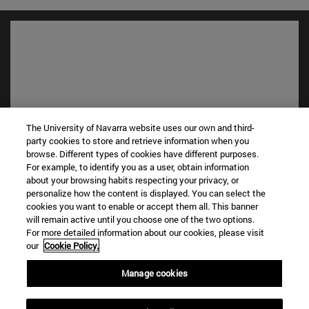
The University of Navarra website uses our own and third-
party cookies to store and retrieve information when you
browse. Different types of cookies have different purposes.
For example, to identify you as a user, obtain information
Accesos directos
about your browsing habits respecting your privacy, or
(abre en nueva ventana)
Biblioteca
personalize how the content is displayed. You can select the
(abre en nueva ventana)
Mi correo
cookies you want to enable or accept them all. This banner
(abre en nueva ventana)
Aula virtual ADI
will remain active until you choose one of the two options.
For more detailed information about our cookies, please visit
(abre en nueva ventana)
Búsqueda de personas
our
Cookie Policy.
(abre en nueva ventana)
Trabaja con nosotros
Manage cookies
Información
TFNO +34 948 42 56 00