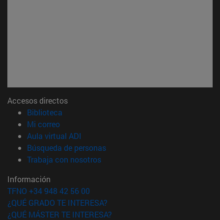
Accesos directos
(abre en nueva ventana)
Biblioteca
(abre en nueva ventana)
Mi correo
(abre en nueva ventana)
Aula virtual ADI
(abre en nueva ventana)
Búsqueda de personas
(abre en nueva ventana)
Trabaja con nosotros
Información
TFNO +34 948 42 56 00
¿QUÉ GRADO TE INTERESA?
¿QUÉ MÁSTER TE INTERESA?