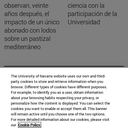
observan, veinte
ciencia con la
años después, el
participación de la
impacto de un único
Universidad
abonado con lodos
sobre un pastizal
mediterráneo
The University of Navarra website uses our own and third-
BUSCADOR NOTICIAS
party cookies to store and retrieve information when you
browse. Different types of cookies have different purposes.
For example, to identify you as a user, obtain information
about your browsing habits respecting your privacy, or
personalize how the content is displayed. You can select the
cookies you want to enable or accept them all. This banner
Desde
will remain active until you choose one of the two options.
For more detailed information about our cookies, please visit
our
Cookie Policy.