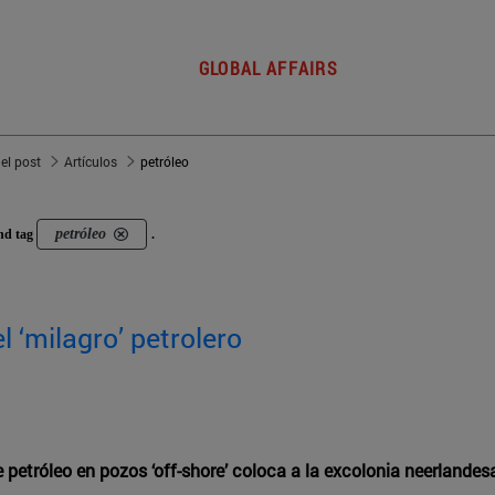
GLOBAL AFFAIRS
del post
Artículos
petróleo
petróleo
nd tag
.
 ‘milagro’ petrolero
e petróleo en pozos ‘off-shore’ coloca a la excolonia neerlande