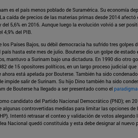
nam es el país menos poblado de Suramérica. Su economía dep
 La caída de precios de las materias primas desde 2014 afectó 
 del 5,6% en 2016. Aunque luego la evolución volvió a ser positi
el 4,9% del PIB.
los Países Bajos, su débil democracia ha sufrido tres golpes de
 país hasta este mes de julio. Bouterse dio un golpe de estado 
s, mantuvo a Surinam bajo una dictadura. En 1990 dio otro gol
82 de 15 opositores políticos, en un largo proceso judicial q
e ahora está apelada por Bouterse. También ha sido condenado 
le impide salir de Surinam. Su hijo Dino también ha sido conde
am de Bouterse ha llegado a ser presentado como el
paradigma 
omo candidato del Partido Nacional Democrático (PND); en 2015
 algunas controvertidas medidas para limitar las opciones de l
VHP). Intentó retrasar el conteo y validación de votos alegando 
ea Nacional quedó constituida y esta debe designar al nuevo pre