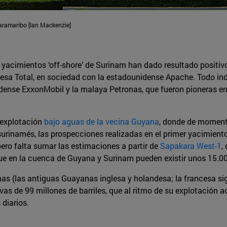
Paramaribo [Ian Mackenzie]
s yacimientos ‘off-shore’ de Surinam han dado resultado positi
cesa Total, en sociedad con la estadounidense Apache. Todo indi
idense ExxonMobil y la malaya Petronas, que fueron pioneras e
 explotación
bajo aguas de la vecina Guyana
, donde de momento
o surinamés, las prospecciones realizadas en el primer yacimient
pero falta sumar las estimaciones a partir de
Sapakara West-1
,
 en la cuenca de Guyana y Surinam pueden existir unos 15.000 
nas (las antiguas Guayanas inglesa y holandesa; la francesa s
as de 99 millones de barriles, que al ritmo de su explotación 
 diarios.