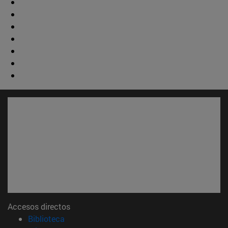
Accesos directos
(abre en nueva ventana)
Biblioteca