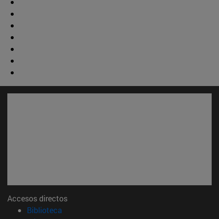
Accesos directos
(abre en nueva ventana)
Biblioteca