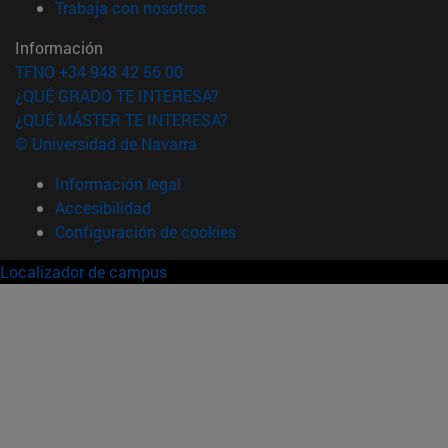
(abre en nueva ventana)
Trabaja con nosotros
Información
TFNO +34 948 42 56 00
¿QUÉ GRADO TE INTERESA?
¿QUÉ MÁSTER TE INTERESA?
© Universidad de Navarra
Información legal
Accesibilidad
Configuración de cookies
Localizador de campus