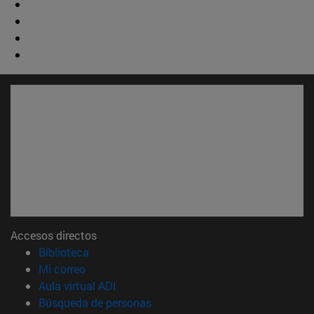
Accesos directos
(abre en nueva ventana)
Biblioteca
(abre en nueva ventana)
Mi correo
(abre en nueva ventana)
Aula virtual ADI
(abre en nueva ventana)
Búsqueda de personas