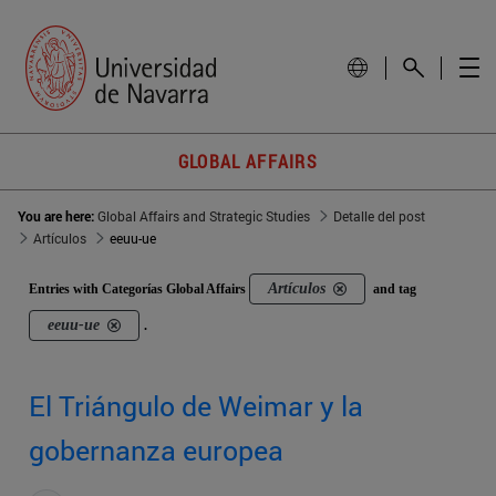
GLOBAL AFFAIRS
You are here:
Global Affairs and Strategic Studies
Detalle del post
Artículos
eeuu-ue
Artículos
Entries with Categorías Global Affairs
and tag
eeuu-ue
.
El Triángulo de Weimar y la
gobernanza europea