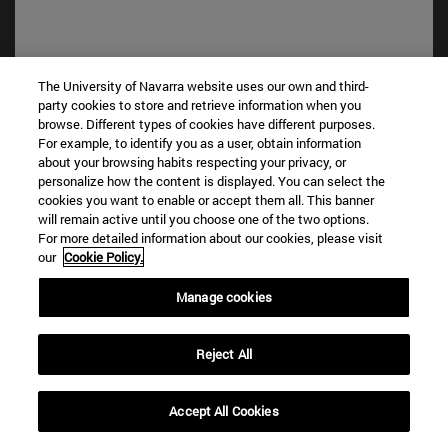
The University of Navarra website uses our own and third-
party cookies to store and retrieve information when you
Accesos directos
browse. Different types of cookies have different purposes.
For example, to identify you as a user, obtain information
(abre en nueva ventana)
Biblioteca
about your browsing habits respecting your privacy, or
(abre en nueva ventana)
Mi correo
personalize how the content is displayed. You can select the
(abre en nueva ventana)
Aula virtual ADI
cookies you want to enable or accept them all. This banner
(abre en nueva ventana)
will remain active until you choose one of the two options.
Búsqueda de personas
For more detailed information about our cookies, please visit
(abre en nueva ventana)
Trabaja con nosotros
our
Cookie Policy.
Información
Manage cookies
TFNO +34 948 42 56 00
¿QUÉ GRADO TE INTERESA?
Reject All
¿QUÉ MÁSTER TE INTERESA?
© Universidad de Navarra
Accept All Cookies
Información legal
Accesibilidad