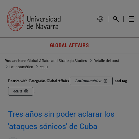
GLOBAL AFFAIRS
You are here:
Global Affairs and Strategic Studies
Detalle del post
Latinoamérica
eeuu
Latinoamérica
Entries with Categorías Global Affairs
and tag
eeuu
.
Tres años sin poder aclarar los
'ataques sónicos' de Cuba