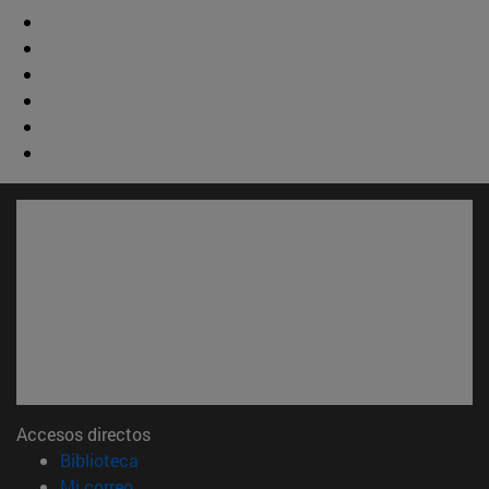
Accesos directos
(abre en nueva ventana)
Biblioteca
(abre en nueva ventana)
Mi correo