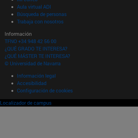
(abre en nueva ventana)
Aula virtual ADI
(abre en nueva ventana)
Búsqueda de personas
(abre en nueva ventana)
Trabaja con nosotros
Información
TFNO +34 948 42 56 00
¿QUÉ GRADO TE INTERESA?
¿QUÉ MÁSTER TE INTERESA?
© Universidad de Navarra
Información legal
Accesibilidad
Configuración de cookies
Localizador de campus