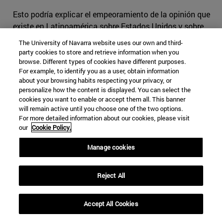
Esto podría explicar el empeoramiento de la opinión que
existe en Latinoamérica sobre Estados Unidos y sobre
las relaciones con ese país. De acuerdo con la encuesta
The University of Navarra website uses our own and third-
Latinobarómetro 2017
, la opinión favorable ha caído al
party cookies to store and retrieve information when you
67%, siete puntos por debajo de la que había al final de
browse. Different types of cookies have different purposes.
For example, to identify you as a user, obtain information
la Administración Obama, que era del 74%. Dicha
about your browsing habits respecting your privacy, or
encuesta muestra una diferencia relevante para México,
personalize how the content is displayed. You can select the
uno de los países que, sin duda alguna, tiene los peores
cookies you want to enable or accept them all. This banner
will remain active until you choose one of the two options.
niveles de opinión favorable hacia la Administración de
For more detailed information about our cookies, please visit
Trump: en 2017 ha sido de 48%, lo que supone una caída
our
Cookie Policy.
de 29 puntos en comparación con 2016, en el que era de
77%.
Manage cookies
Reject All
Accept All Cookies