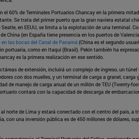
on el 60% de Terminales Portuarios Chancay en la primera mita
tante. Se trata del primer puerto que la gran naviera estatal ch
e Seatle, en EEUU, se limita a la explotación de una terminal. 
a de China (en España tiene presencia en los puertos de Valenc
o
en las bocas del Canal de Panamá
(China es el segundo usuari
ón portuaria, como en Itaquí (Brasil). Pekín también ha expresa
hancay es la primera realización en ese sentido.
ctáreas de extensión, incluirá un complejo de ingreso, un túne
edores con dos muelles, y un terminal de carga a granel, carga 
dad de manejo de carga anual de un millón de TEU (Twenty-foot 
 portuario contará con la capacidad de descarga de embarcacio
al norte de Lima y estará conectado con el centro del país, a 
ria, con una inversión pública es de 450 millones de dólares, s
ia competencia al Terminal Portuario del Callao, gestionado po