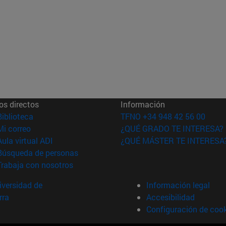
os directos
Información
(abre en nueva ventana)
Biblioteca
TFNO +34 948 42 56 00
(abre en nueva ventana)
Mi correo
¿QUÉ GRADO TE INTERESA?
(abre en nueva ventana)
Aula virtual ADI
¿QUÉ MÁSTER TE INTERESA
(abre en nueva ventana)
Búsqueda de personas
(abre en nueva ventana)
Trabaja con nosotros
versidad de
Información legal
rra
Accesibilidad
Configuración de coo