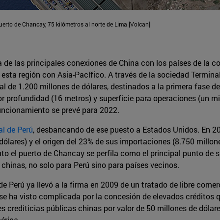
erto de Chancay, 75 kilómetros al norte de Lima [Volcan]
a de las principales conexiones de China con los países de la 
esta región con Asia-Pacífico. A través de la sociedad Termina
al de 1.200 millones de dólares, destinados a la primera fase 
r profundidad (16 metros) y superficie para operaciones (un mil
funcionamiento se prevé para 2022.
al de Perú
, desbancando de ese puesto a Estados Unidos. En 201
lares) y el origen del 23% de sus importaciones (8.750 millones
nto el puerto de Chancay se perfila como el principal punto de 
chinas, no solo para Perú sino para países vecinos.
de Perú ya llevó a la firma en 2009 de un tratado de libre comer
e ha visto complicada por la concesión de elevados créditos que
s crediticias públicas chinas por valor de 50 millones de dólare
érica.