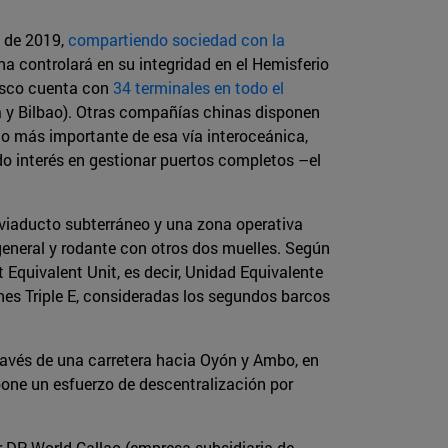
d de 2019,
compartiendo sociedad con la
ina controlará en su integridad en el Hemisferio
Cosco cuenta con
34 terminales en todo el
ia y Bilbao). Otras compañías chinas disponen
o más importante de esa vía interoceánica,
do interés en gestionar puertos completos –el
l viaducto subterráneo y una zona operativa
general y rodante con otros dos muelles. Según
Equivalent Unit, es decir, Unidad Equivalente
nes Triple E, consideradas los segundos barcos
través de una carretera hacia Oyón y Ambo, en
upone un esfuerzo de descentralización por
r DP World Callao (empresa subsidiaria de