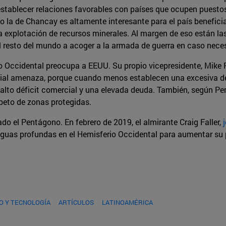
establecer relaciones favorables con países que ocupen puestos
 la de Chancay es altamente interesante para el país beneficia
a explotación de recursos minerales. Al margen de eso están las
l resto del mundo a acoger a la armada de guerra en caso neces
io Occidental preocupa a EEUU. Su propio vicepresidente, Mike 
cial amenaza, porque cuando menos establecen una excesiva de
alto déficit comercial y una elevada deuda. También, según P
peto de zonas protegidas.
 el Pentágono. En febrero de 2019, el almirante Craig Faller,
aguas profundas en el Hemisferio Occidental para aumentar su 
O Y TECNOLOGÍA
ARTÍCULOS
LATINOAMÉRICA