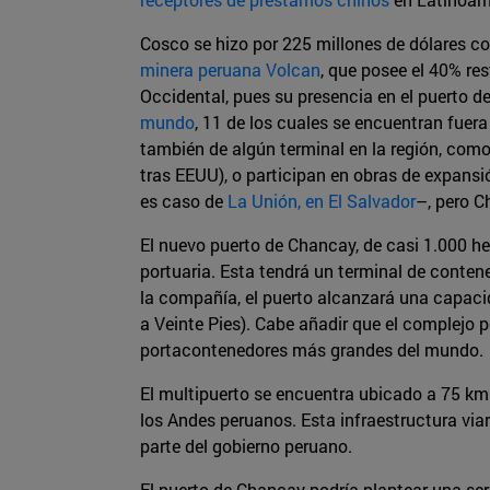
Cosco se hizo por 225 millones de dólares c
minera peruana Volcan
, que posee el 40% res
Occidental, pues su presencia en el puerto d
mundo
, 11 de los cuales se encuentran fuer
también de algún terminal en la región, com
tras EEUU), o participan en obras de expansi
es caso de
La Unión, en El Salvador
–, pero C
El nuevo puerto de Chancay, de casi 1.000 he
portuaria. Esta tendrá un terminal de conten
la compañía, el puerto alcanzará una capaci
a Veinte Pies). Cabe añadir que el complejo
portacontenedores más grandes del mundo.
El multipuerto se encuentra ubicado a 75 km 
los Andes peruanos. Esta infraestructura via
parte del gobierno peruano.
El puerto de Chancay podría plantear una ser