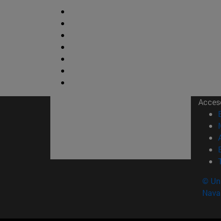
Acces
© Uni
Nava