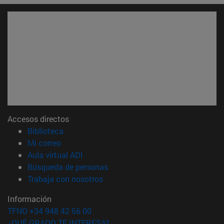
Accesos directos
(abre en nueva ventana)
Biblioteca
(abre en nueva ventana)
Mi correo
(abre en nueva ventana)
Aula virtual ADI
(abre en nueva ventana)
Búsqueda de personas
(abre en nueva ventana)
Trabaja con nosotros
Información
TFNO +34 948 42 56 00
¿QUÉ GRADO TE INTERESA?