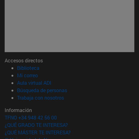
Accesos directos
(abre en nueva ventana)
Biblioteca
(abre en nueva ventana)
Mi correo
(abre en nueva ventana)
Aula virtual ADI
(abre en nueva ventana)
Búsqueda de personas
(abre en nueva ventana)
Trabaja con nosotros
Información
TFNO +34 948 42 56 00
¿QUÉ GRADO TE INTERESA?
¿QUÉ MÁSTER TE INTERESA?