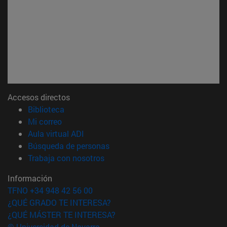
Accesos directos
(abre en nueva ventana)
Biblioteca
(abre en nueva ventana)
Mi correo
(abre en nueva ventana)
Aula virtual ADI
(abre en nueva ventana)
Búsqueda de personas
(abre en nueva ventana)
Trabaja con nosotros
Información
TFNO +34 948 42 56 00
¿QUÉ GRADO TE INTERESA?
¿QUÉ MÁSTER TE INTERESA?
© Universidad de Navarra