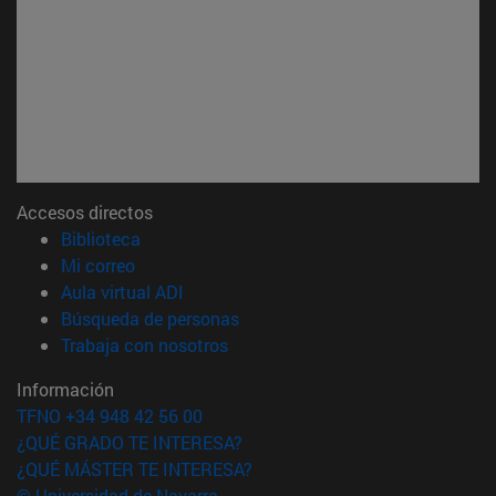
Accesos directos
(abre en nueva ventana)
Biblioteca
(abre en nueva ventana)
Mi correo
(abre en nueva ventana)
Aula virtual ADI
(abre en nueva ventana)
Búsqueda de personas
(abre en nueva ventana)
Trabaja con nosotros
Información
TFNO +34 948 42 56 00
¿QUÉ GRADO TE INTERESA?
¿QUÉ MÁSTER TE INTERESA?
© Universidad de Navarra