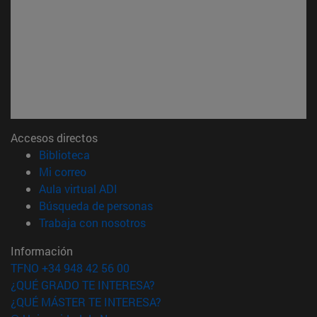
Accesos directos
(abre en nueva ventana)
Biblioteca
(abre en nueva ventana)
Mi correo
(abre en nueva ventana)
Aula virtual ADI
(abre en nueva ventana)
Búsqueda de personas
(abre en nueva ventana)
Trabaja con nosotros
Información
TFNO +34 948 42 56 00
¿QUÉ GRADO TE INTERESA?
¿QUÉ MÁSTER TE INTERESA?