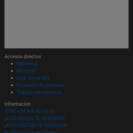
Accesos directos
(abre en nueva ventana)
Biblioteca
(abre en nueva ventana)
Mi correo
(abre en nueva ventana)
Aula virtual ADI
(abre en nueva ventana)
Búsqueda de personas
(abre en nueva ventana)
Trabaja con nosotros
Información
TFNO +34 948 42 56 00
¿QUÉ GRADO TE INTERESA?
¿QUÉ MÁSTER TE INTERESA?
© Universidad de Navarra