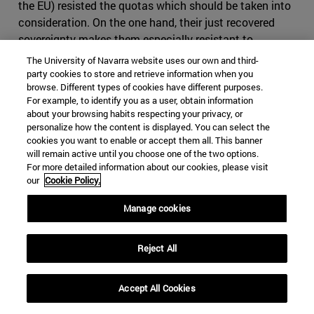
the EU) resisted the quotas which should be taken into
consideration. On the one hand, their just recovered
sovereignty makes them especially resistant to
delegating power. On the other, their years behind the
The University of Navarra website uses our own and third-
iron curtain left them outside the cultural shifts taking
party cookies to store and retrieve information when you
browse. Different types of cookies have different purposes.
place elsewhere in Europe, and with a legacy of social
For example, to identify you as a user, obtain information
conservatism. Furthermore, one can observe a rise in
about your browsing habits respecting your privacy, or
skeptical attitudes towards immigration, as public
personalize how the content is displayed. You can select the
opinion polls have shown.
cookies you want to enable or accept them all. This banner
will remain active until you choose one of the two options.
For more detailed information about our cookies, please visit
our
Cookie Policy.
Manage cookies
Reject All
Accept All Cookies