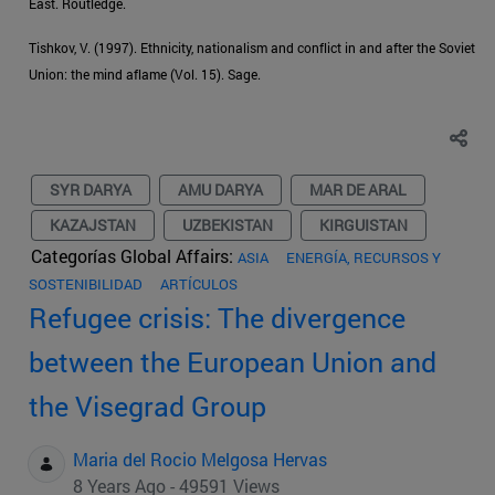
East. Routledge.
Tishkov, V. (1997). Ethnicity, nationalism and conflict in and after the Soviet
Union: the mind aflame (Vol. 15). Sage.
SYR DARYA
AMU DARYA
MAR DE ARAL
KAZAJSTAN
UZBEKISTAN
KIRGUISTAN
Categorías Global Affairs:
ASIA
ENERGÍA, RECURSOS Y
SOSTENIBILIDAD
ARTÍCULOS
Refugee crisis: The divergence
between the European Union and
the Visegrad Group
Maria del Rocio Melgosa Hervas
8 Years Ago - 49591 Views