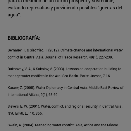
para la creación de un futuro próspero y sostenible,
evitando represalias y previniendo posibles “guerras del
agua”.
BIBLIOGRAFÍA:
Bernauer, T., & Siegfried, T. (2012). Climate change and international water
conflict in Central Asia. Journal of Peace Research, 49(1), 227-239.
Dukhovny, V. A., & Sokolov, V. (2003). Lessons on cooperation building to
manage water conflicts in the Aral Sea Basin. Paris: Unesco, 7-16
Karaev, Z. (2005). Water Diplomacy in Central Asia. Middle East Review of
International Affairs, 9(1), 63-69.
Sievers, E. W. (2001). Water, conflict, and regional security in Central Asia.
NYU Envtl. LJ, 10, 356.
Swain, A. (2004). Managing water conflict: Asia, Africa and the Middle