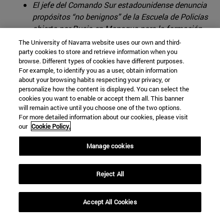
El jefe del Comando Sur estadounidense denuncia
propósitos “no benignos” de la Escuela de Policías
abierta por Rusia en Managua para la formación
agentes centroamericanos
The University of Navarra website uses our own and third-
party cookies to store and retrieve information when you
El acuerdo para instalar en Cuba una estación de
browse. Different types of cookies have different purposes.
For example, to identify you as a user, obtain information
Glonass reaviva las sospechas de que los rusos
about your browsing habits respecting your privacy, or
pueden volver a usar la isla para el espionaje sobre
personalize how the content is displayed. You can select the
EEUU como en la Guerra Fría
cookies you want to enable or accept them all. This banner
will remain active until you choose one of the two options.
For more detailed information about our cookies, please visit
our
Cookie Policy.
Manage cookies
Reject All
▲ Recibimiento del ministro de Defensa venezolano a
Accept All Cookies
dos bombarderos rusos en el aeropuerto de Maiquetía, en