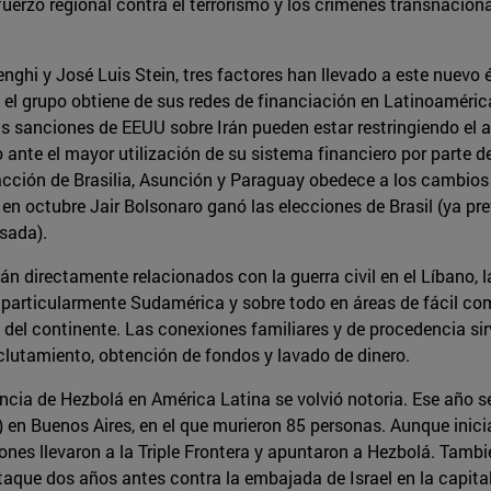
esfuerzo regional contra el terrorismo y los crímenes transnaci
ghi y José Luis Stein, tres factores han llevado a este nuevo 
ue el grupo obtiene de sus redes de financiación en Latinoamér
sanciones de EEUU sobre Irán pueden estar restringiendo el a
ante el mayor utilización de su sistema financiero por parte 
eacción de Brasilia, Asunción y Paraguay obedece a los cambios
 en octubre Jair Bolsonaro ganó las elecciones de Brasil (ya p
sada).
án directamente relacionados con la guerra civil en el Líbano, 
particularmente Sudamérica y sobre todo en áreas de fácil come
del continente. Las conexiones familiares y de procedencia sir
reclutamiento, obtención de fondos y lavado de dinero.
ncia de Hezbolá en América Latina se volvió notoria. Ese año se
 en Buenos Aires, en el que murieron 85 personas. Aunque inici
iones llevaron a la Triple Frontera y apuntaron a Hezbolá. Tam
taque dos años antes contra la embajada de Israel en la capita