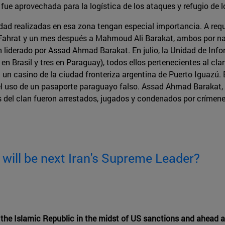
fue aprovechada para la logística de los ataques y refugio de l
dad realizadas en esa zona tengan especial importancia. A req
rat y un mes después a Mahmoud Ali Barakat, ambos por narcot
 liderado por Assad Ahmad Barakat. En julio, la Unidad de Info
en Brasil y tres en Paraguay), todos ellos pertenecientes al cla
n un casino de la ciudad fronteriza argentina de Puerto Iguazú.
 el uso de un pasaporte paraguayo falso. Assad Ahmad Barakat, 
 del clan fueron arrestados, jugados y condenados por crímene
will be next Iran's Supreme Leader?
n the Islamic Republic in the midst of US sanctions and ahead a