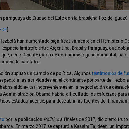
n paraguaya de Ciudad del Este con la brasileña Foz de Iguaz
 PDF
]
ezbolá han aumentado significativamente en el Hemisferio Occ
–espacio limítrofe entre Argentina, Brasil y Paraguay, que cobi
que, con diferente grado de compromiso gubernamental, han ll
anqueo de capitales.
ración supuso un cambio de política. Algunos
testimonios de fu
respecto a las actividades en el continente por parte de Hezbol
o habría sido evitar inconvenientes en la negociación de desnucl
 la Administración Obama habría dificultado los esfuerzos para
óticos estadounidense, para descubrir las fuentes del financia
to
por la publicación
Politico
a finales de 2017, dio cierto frut
Obama. En marzo 2017 se capturó a Kassim Tajideen, un importan