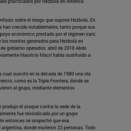
onales practicados por Hezbolá en América
énfasis sobre el riesgo que supone Hezbolá. En
ica han crecido notablemente, tanto porque sus
poyo económico prestado por el régimen iraní.
de los montos generados para Hezbolá en
 de gobierno operados: abril de 2018 Abdo
reviamente Mauricio Macri había sustituido a
la cual suscitó en la década de 1980 una ola
rcio, como es la Triple Frontera, donde se
vieron al grupo, mediante elementos
 produjo el ataque contra la sede de la
almente fue reivindicado por un grupo
bién entonces se sospechó que esa
l argentina, donde murieron 22 personas. Todo