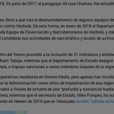
18. En junio de 2017, el paraguayo Ali Issa Chamas, fue extrad
so, llevó a que tras el desmantelamiento de algunos equipos de
zo contra Hezbolá. De esta forma, en enero de 2018 el Departa
a Equipo de Financiación y Narcoterrorismo de Hezbolá, y más
al considerar sus actividades de narcotráfico y lavado de activo
nto del Tesoro procedió a la inclusión de 31 individuos y entid
s Adham Tabaja, mientras que el Departamento de Estado design
sralá, e impuso sanciones a varios miembros iraquíes de la orga
rativos residentes en Oriente Medio, pero apenas han incidido
or la Administración como sitios de implantación de esa organiz
, habló a finales de octubre de una “profunda y sustancial huell
tera, mientras que el secretario de Estado, Mike Pompeo, ha sub
ando en febrero de 2019 que en Venezuela
existen “células acti