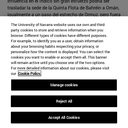
influencia en el Índico sin gran esfuerzo podría ser
trasladar la sede de la Quinta Flota de Bahréin a Omán,
igualmente a un paso del estrecho de Ormuz, pero fuera
del Golfo Pérsico.
The University of Navarra website uses our own and third-
party cookies to store and retrieve information when you
–Rusia se ha visto tradicionalmente como un puente
browse. Different types of cookies have different purposes.
entre Europa y Asia, y ha contado con alguna corriente
For example, to identify you as a user, obtain information
defensora de un euroasianismo que presentaba Eurasia
about your browsing habits respecting your privacy, or
personalize how the content is displayed. You can select the
como un tercer
continente
(Rusia), con Europa y Asia a
cookies you want to enable or accept them all. This banner
cada lado, y que reservaba el nombre de Gran Eurasia al
will remain active until you choose one of the two options.
supercontinente. En la medida en que este se encoja,
For more detailed information about our cookies, please visit
Rusia se beneficiará de la mayor conectividad entre un
our
Cookie Policy.
extremo y otro y estará más encima de sus antiguas
Manage cookies
repúblicas centroasiáticas, aunque estas tendrán
contacto con un mayor número de vecinos.
Reject All
Accept All Cookies
(1) Kaplan, R. (2018)
The Return fo Marco Polo's World. War, Strategy, and
American Interests in the Twenty-First Century
. Nueva York: Random House