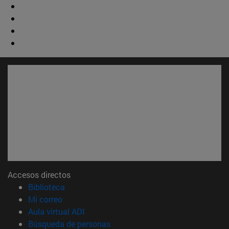
Accesos directos
(abre en nueva ventana)
Biblioteca
(abre en nueva ventana)
Mi correo
(abre en nueva ventana)
Aula virtual ADI
(abre en nueva ventana)
Búsqueda de personas