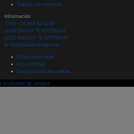
(abre en nueva ventana)
Trabaja con nosotros
Información
TFNO +34 948 42 56 00
¿QUÉ GRADO TE INTERESA?
¿QUÉ MÁSTER TE INTERESA?
© Universidad de Navarra
Información legal
Accesibilidad
Configuración de cookies
Localizador de campus