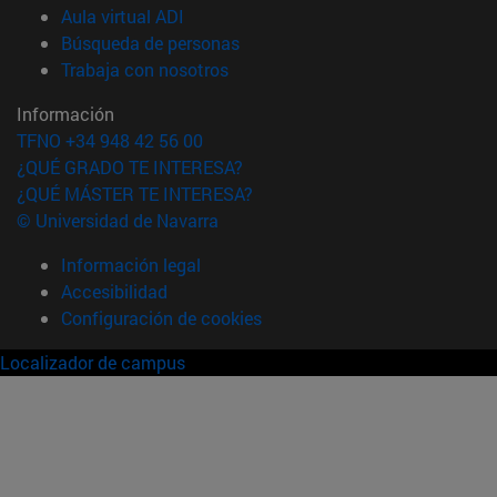
(abre en nueva ventana)
Aula virtual ADI
(abre en nueva ventana)
Búsqueda de personas
(abre en nueva ventana)
Trabaja con nosotros
Información
TFNO +34 948 42 56 00
¿QUÉ GRADO TE INTERESA?
¿QUÉ MÁSTER TE INTERESA?
© Universidad de Navarra
Información legal
Accesibilidad
Configuración de cookies
Localizador de campus