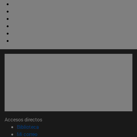
Accesos directos
(abre en nueva ventana)
Biblioteca
(abre en nueva ventana)
Mi correo