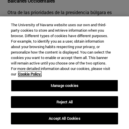
Balcanes Occidentales
Otra de las prioridades de la presidencia búlgara es
colocar los países de los
Balcanes Occidentales
en el
The University of Navarra website uses our own and third-
punto de mira de una UE, que de momento no se plantea
party cookies to store and retrieve information when you
ninguna nueva ampliación. Algunos países de la región,
browse. Different types of cookies have different purposes.
como Serbia y Montenegro, están negociando
For example, to identify you as a user, obtain information
activamente su entrada, que esperan se produzca en los
about your browsing habits respecting your privacy, or
personalize how the content is displayed. You can select the
próximos cinco años. Mientras, Bosnia Herzegovina,
cookies you want to enable or accept them all. This banner
Albania, Macedonia y Kosovo siguen a la espera de
will remain active until you choose one of the two options.
iniciar formalmente las negociaciones.
For more detailed information about our cookies, please visit
our
Cookie Policy.
Entre las cerca de 300 reuniones previstas durante la
presidencia búlgara de la UE, destaca una cumbre
Manage cookies
especial el 17 y 18 de mayo entre los líderes de la UE y
esos seis aspirantes.
Reject All
"El proyecto europeo no estará completo sin la
integración de los Balcanes", ha advirtido la ministra
Accept All Cookies
responsable de la presidencia búlgara,
Lilyana Pavlova
.