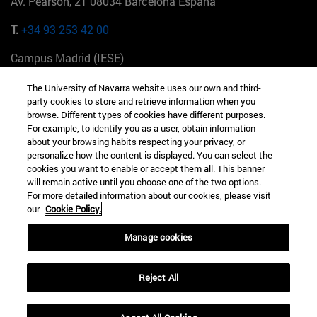
Av. Pearson, 21 08034 Barcelona España
T.
+34 93 253 42 00
Campus Madrid (IESE)
Camino del Cerro Águila 3 28023 Madrid España
The University of Navarra website uses our own and third-
party cookies to store and retrieve information when you
T.
+34 912 11 30 00
browse. Different types of cookies have different purposes.
For example, to identify you as a user, obtain information
Campus Nueva York (IESE)
about your browsing habits respecting your privacy, or
165 W 57th St 10019-2201 Nueva York EE.UU
personalize how the content is displayed. You can select the
cookies you want to enable or accept them all. This banner
T.
+1 646 346 8850
will remain active until you choose one of the two options.
For more detailed information about our cookies, please visit
Campus Munich (IESE)
our
Cookie Policy.
Maria-Theresia-Straße 15 81675 Múnich Alemania
Manage cookies
T.
+49 89 24209790
Reject All
Campus Sao Paulo (IESE)
Rua Martiniano de Carvalho, 573 01321001 Bela Vista Brasil