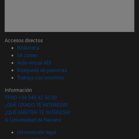
Accesos directos
(abre en nueva ventana)
Biblioteca
(abre en nueva ventana)
Mi correo
(abre en nueva ventana)
Aula virtual ADI
(abre en nueva ventana)
Búsqueda de personas
(abre en nueva ventana)
Trabaja con nosotros
Información
TFNO +34 948 42 56 00
¿QUÉ GRADO TE INTERESA?
¿QUÉ MÁSTER TE INTERESA?
© Universidad de Navarra
Información legal