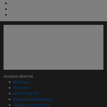
Accesos directos
(abre en nueva ventana)
Biblioteca
(abre en nueva ventana)
Mi correo
(abre en nueva ventana)
Aula virtual ADI
(abre en nueva ventana)
Búsqueda de personas
(abre en nueva ventana)
Trabaja con nosotros