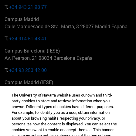
T.
+34 943 21 98 77
Campus Madrid
Calle Marquesado de Sta. Marta, 3 28027 Madrid España
T.
+34 914 51 43 41
Campus Barcelona (IESE)
Av. Pearson, 21 08034 Barcelona España
T.
+34 93 253 42 00
Campus Madrid (IESE)
Camino del Cerro Águila 3 28023 Madrid España
The University of Navarra website uses our own and third-
party cookies to store and retrieve information when you
T.
+34 912 11 30 00
browse. Different types of cookies have different purposes.
For example, to identify you as a user, obtain information
Campus Nueva York (IESE)
about your browsing habits respecting your privacy, or
165 W 57th St 10019-2201 Nueva York EE.UU
personalize how the content is displayed. You can select the
cookies you want to enable or accept them all. This banner
T.
+1 646 346 8850
will remain active until you choose one of the two options.