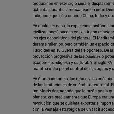
producirían en este siglo sería el desplazamie
ochenta, durante la mítica reunión entre Den
indicando que sólo cuando China, India y otr
En cualquier caso, la experiencia histórica i
civilizaciones) pueden coexistir con relacio
los ejes geopolíticos del planeta. El Medite
durante milenios, pero también un espacio de
Tucídides en su Guerra del Peloponeso. De la
proyección progresiva de las
ballenas
o pote
económica, religiosa y cultural. Y el siglo XV
maratha indio por el control de sus aguas y 
En última instancia, los mares y los océanos 
de las limitaciones de su ámbito territorial. 
Ian Morris destacando que la razón por la que
planeta, era precisamente que Europa era una 
revolución que se quisiera exportar e importa
con la ventaja estratégica de un fácil acces