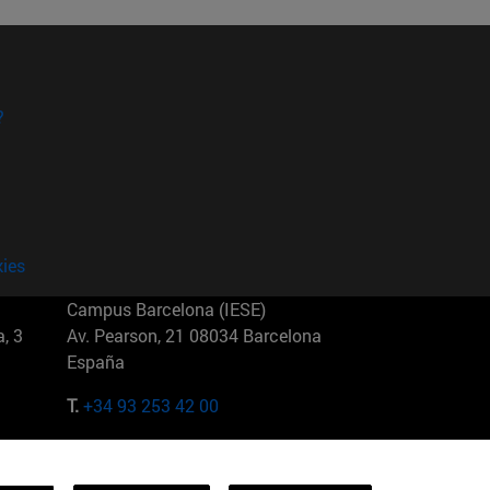
?
kies
Campus Barcelona (IESE)
, 3
Av. Pearson, 21 08034 Barcelona
España
T.
+34 93 253 42 00
Campus Sao Paulo (IESE)
5
Rua Martiniano de Carvalho, 573