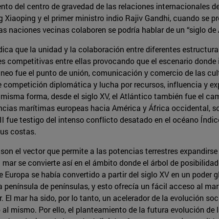
nto del centro de gravedad de las relaciones internacionales del
g Xiaoping y el primer ministro indio Rajiv Gandhi, cuando se p
as naciones vecinas colaboren se podría hablar de un “siglo de 
ndica que la unidad y la colaboración entre diferentes estructur
nes competitivas entre ellas provocando que el escenario donde 
rráneo fue el punto de unión, comunicación y comercio de las cu
 competición diplomática y lucha por recursos, influencia y ex
 misma forma, desde el siglo XV, el Atlántico también fue el c
ncias marítimas europeas hacia América y África occidental, s
III fue testigo del intenso conflicto desatado en el océano Índi
sus costas.
son el vector que permite a las potencias terrestres expandirse
El mar se convierte así en el ámbito donde el árbol de posibilid
 Europa se había convertido a partir del siglo XV en un poder gl
península de penínsulas, y esto ofrecía un fácil acceso al mar a
r. El mar ha sido, por lo tanto, un acelerador de la evolución so
o al mismo. Por ello, el planteamiento de la futura evolución d