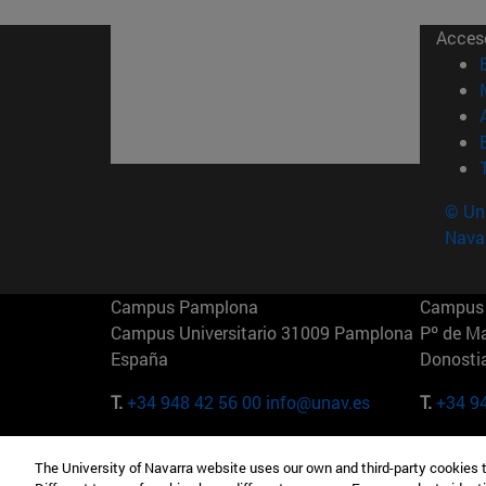
Acces
© Uni
Nava
Campus Pamplona
Campus 
Campus Universitario 31009 Pamplona
Pº de M
España
Donosti
T.
+34 948 42 56 00
info@unav.es
T.
+34 9
Campus Madrid (IESE)
Campus 
The University of Navarra website uses our own and third-party cookies 
Camino del Cerro Águila 3 28023
165 W 5