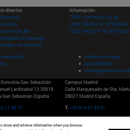
os directos
Información
(abre en nueva ventana)
Biblioteca
TFNO +34 948 42 56 00
(abre en nueva ventana)
Mi correo
¿QUÉ GRADO TE INTERESA?
(abre en nueva ventana)
Aula virtual ADI
¿QUÉ MÁSTER TE INTERESA
(abre en nueva ventana)
Búsqueda de personas
(abre en nueva ventana)
Trabaja con nosotros
versidad de
Información legal
rra
Accesibilidad
Configuración de coo
Donostia-San Sebastián
Campus Madrid
anuel Lardizabal 13 20018
Calle Marquesado de Sta. Marta
a-San Sebastián España
28027 Madrid España
43 21 98 77
T.
+34 914 51 43 41
Nueva York (IESE)
Campus Munich (IESE)
to store and retrieve information when you browse.
7th St 10019-2201 Nueva York
Maria-Theresia-Straße 15 8167