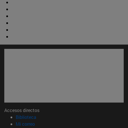
Accesos directos
(abre en nueva ventana)
Biblioteca
(abre en nueva ventana)
Mi correo