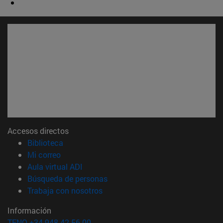
Accesos directos
(abre en nueva ventana)
Biblioteca
(abre en nueva ventana)
Mi correo
(abre en nueva ventana)
Aula virtual ADI
(abre en nueva ventana)
Búsqueda de personas
(abre en nueva ventana)
Trabaja con nosotros
Información
TFNO +34 948 42 56 00