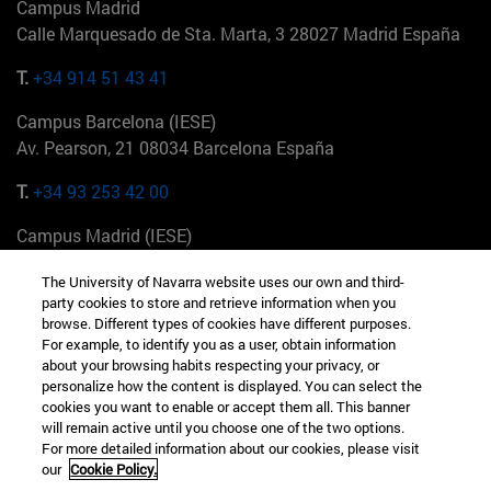
Campus Madrid
Calle Marquesado de Sta. Marta, 3 28027 Madrid España
T.
+34 914 51 43 41
Campus Barcelona (IESE)
Av. Pearson, 21 08034 Barcelona España
T.
+34 93 253 42 00
Campus Madrid (IESE)
Camino del Cerro Águila 3 28023 Madrid España
The University of Navarra website uses our own and third-
party cookies to store and retrieve information when you
T.
+34 912 11 30 00
browse. Different types of cookies have different purposes.
For example, to identify you as a user, obtain information
Campus Nueva York (IESE)
about your browsing habits respecting your privacy, or
165 W 57th St 10019-2201 Nueva York EE.UU
personalize how the content is displayed. You can select the
cookies you want to enable or accept them all. This banner
T.
+1 646 346 8850
will remain active until you choose one of the two options.
For more detailed information about our cookies, please visit
Campus Munich (IESE)
our
Cookie Policy.
Maria-Theresia-Straße 15 81675 Múnich Alemania