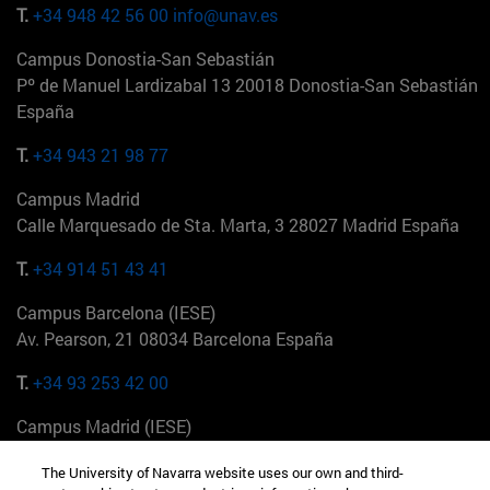
T.
+34 948 42 56 00
info@unav.es
Campus Donostia-San Sebastián
Pº de Manuel Lardizabal 13 20018 Donostia-San Sebastián
España
T.
+34 943 21 98 77
Campus Madrid
Calle Marquesado de Sta. Marta, 3 28027 Madrid España
T.
+34 914 51 43 41
Campus Barcelona (IESE)
Av. Pearson, 21 08034 Barcelona España
T.
+34 93 253 42 00
Campus Madrid (IESE)
Camino del Cerro Águila 3 28023 Madrid España
The University of Navarra website uses our own and third-