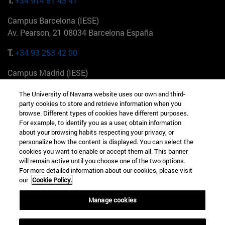
T.
+34 914 51 43 41
Campus Barcelona (IESE)
Av. Pearson, 21 08034 Barcelona España
T.
+34 93 253 42 00
Campus Madrid (IESE)
Camino del Cerro Águila 3 28023 Madrid España
The University of Navarra website uses our own and third-
party cookies to store and retrieve information when you
T.
+34 912 11 30 00
browse. Different types of cookies have different purposes.
For example, to identify you as a user, obtain information
Campus Nueva York (IESE)
about your browsing habits respecting your privacy, or
165 W 57th St 10019-2201 Nueva York EE.UU
personalize how the content is displayed. You can select the
cookies you want to enable or accept them all. This banner
T.
+1 646 346 8850
will remain active until you choose one of the two options.
For more detailed information about our cookies, please visit
Campus Munich (IESE)
our
Cookie Policy.
Maria-Theresia-Straße 15 81675 Múnich Alemania
Manage cookies
T.
+49 89 24209790