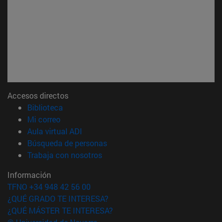
Accesos directos
(abre en nueva ventana)
Biblioteca
(abre en nueva ventana)
Mi correo
(abre en nueva ventana)
Aula virtual ADI
(abre en nueva ventana)
Búsqueda de personas
(abre en nueva ventana)
Trabaja con nosotros
Información
TFNO +34 948 42 56 00
¿QUÉ GRADO TE INTERESA?
¿QUÉ MÁSTER TE INTERESA?