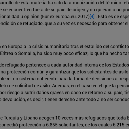
rrollo de esta materia ha sido la armonización del término ref
e se encuentren fuera de su país de origen y no quieran o no pu
cionalidad u opinión (Eur-ex.europa.eu, 2017)
[4]
. Esto es de esp
ondición de refugiado, que a su vez es necesario para obtener el
a en Europa a la crisis humanitaria tras el estallido del conflict
 Eritrea o Somalia, ha sido muy poco eficaz, lo que ha hecho ta
 de refugiado pertenece a cada autoridad interna de los Estados,
una protección común y garantizar que los solicitantes de asil
tablecer un sistema coherente para la toma de decisiones al res
to de solicitud de asilo. Además, en el caso en el que la perso
or riesgo a sufrir daños graves en caso de retorno a su país, t
no devolución, es decir, tienen derecho ante todo a no ser cond
te Turquía y Líbano acogen 10 veces más refugiados que toda 
oncedió protección a 6.855 solicitantes, de los cuales 6.215 er