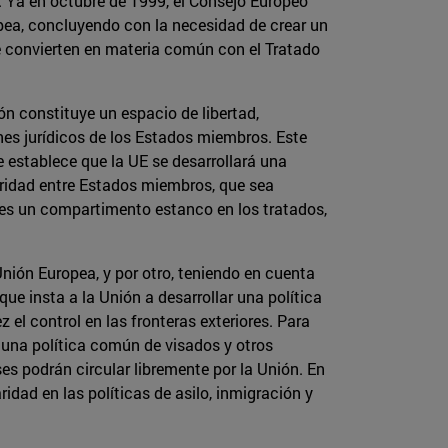
. Ya en octubre de 1999, el Consejo Europeo
ropea, concluyendo con la necesidad de crear un
se convierten en materia común con el Tratado
ón constituye un espacio de libertad,
ones jurídicos de los Estados miembros. Este
e establece que la UE se desarrollará una
daridad entre Estados miembros, que sea
no es un compartimento estanco en los tratados,
Unión Europea, y por otro, teniendo en cuenta
que insta a la Unión a desarrollar una política
 el control en las fronteras exteriores. Para
r una política común de visados y otros
es podrán circular libremente por la Unión. En
ridad en las políticas de asilo, inmigración y