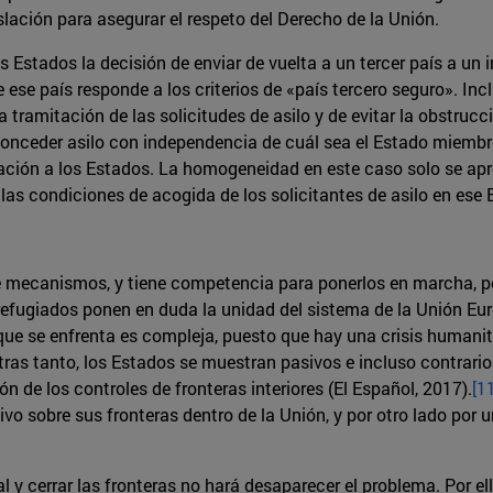
slación para asegurar el respeto del Derecho de la Unión.
os Estados la decisión de enviar de vuelta a un tercer país a un
ue ese país responde a los criterios de «país tercero seguro». Inc
la tramitación de las solicitudes de asilo y de evitar la obstru
a conceder asilo con independencia de cuál sea el Estado miemb
ación a los Estados. La homogeneidad en este caso solo se apr
las condiciones de acogida de los solicitantes de asilo en ese 
 mecanismos, y tiene competencia para ponerlos en marcha, per
refugiados ponen en duda la unidad del sistema de la Unión Eur
 que se enfrenta es compleja, puesto que hay una crisis humanit
ras tanto, los Estados se muestran pasivos e incluso contrario
 de los controles de fronteras interiores (El Español, 2017).
[1
ivo sobre sus fronteras dentro de la Unión, y por otro lado por
al y cerrar las fronteras no hará desaparecer el problema. Por e