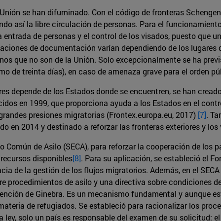
la Unión se han difuminado. Con el código de fronteras Schenge
endo así la libre circulación de personas. Para el funcionamient
ntrada de personas y el control de los visados, puesto que una
baciones de documentación varían dependiendo de los lugares de
os que no son de la Unión. Solo excepcionalmente se ha previst
mo de treinta días), en caso de amenaza grave para el orden públ
iores depende de los Estados donde se encuentren, se han cread
idos en 1999, que proporciona ayuda a los Estados en el control
 grandes presiones migratorias (Frontex.europa.eu, 2017)
[7]
. Ta
do en 2014 y destinado a reforzar las fronteras exteriores y los
 Común de Asilo (SECA), para reforzar la cooperación de los pa
recursos disponibles
[8]
. Para su aplicación, se estableció el F
ia de la gestión de los flujos migratorios. Además, en el SECA 
re procedimientos de asilo y una directiva sobre condiciones de
ención de Ginebra. Es un mecanismo fundamental y aunque este
teria de refugiados. Se estableció para racionalizar los proces
 ley, solo un país es responsable del examen de su solicitud: el