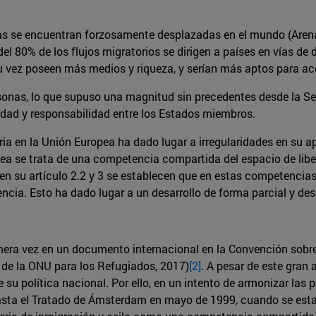
as se encuentran forzosamente desplazadas en el mundo (Arena
l 80% de los flujos migratorios se dirigen a países en vías de 
 vez poseen más medios y riqueza, y serían más aptos para aco
sonas, lo que supuso una magnitud sin precedentes desde la S
idad y responsabilidad entre los Estados miembros.
ia en la Unión Europea ha dado lugar a irregularidades en su ap
ea se trata de una competencia compartida del espacio de libert
 su artículo 2.2 y 3 se establecen que en estas competencias, 
cia. Esto ha dado lugar a un desarrollo de forma parcial y de
imera vez en un documento internacional en la Convención sobr
 de la ONU para los Refugiados, 2017)
[2]
. A pesar de este gran 
 su política nacional. Por ello, en un intento de armonizar las p
 hasta el Tratado de Ámsterdam en mayo de 1999, cuando se est