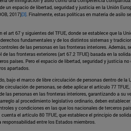
materia de inmigración y asilo como una competencia compartida
 de un espacio de libertad, seguridad y justicia en la Unión Eu
DOB, 2017)
[3]
. Finalmente, estas políticas en materia de asilo 
 el art 67 y siguientes del TFUE, donde se establece que la Uni
os derechos fundamentales y de los distintos sistemas y tradici
ontroles de las personas en las fronteras interiores. Además, s
l de las fronteras exteriores (art 67.2 TFUE) basada en la soli
eros países. Pero el espacio de libertad, seguridad y justicia 
tros apartados.
o, bajo el marco de libre circulación de personas dentro de la 
de circulación de personas, se debe aplicar el artículo 77 TFUE, 
e las personas en las fronteras interiores, garantizando a su vez
 arreglo al procedimiento legislativo ordinario, deben establece
troles y condiciones en las que los nacionales de terceros país
cuenta el artículo 80 TFUE, que establece el principio de solida
la responsabilidad entre los Estados miembros.