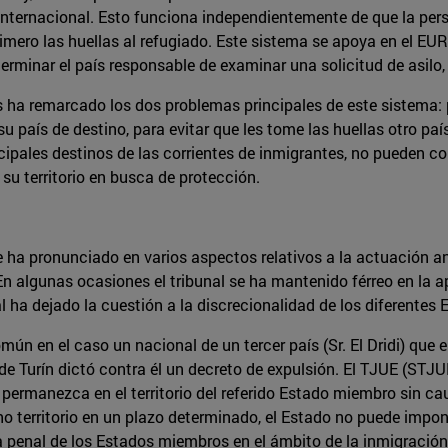
 internacional. Esto funciona independientemente de que la perso
imero las huellas al refugiado. Este sistema se apoya en el E
rminar el país responsable de examinar una solicitud de asilo
 ha remarcado los dos problemas principales de este sistema: po
u país de destino, para evitar que les tome las huellas otro país
rincipales destinos de las corrientes de inmigrantes, no pueden 
su territorio en busca de protección.
e ha pronunciado en varios aspectos relativos a la actuación an
En algunas ocasiones el tribunal se ha mantenido férreo en la 
al ha dejado la cuestión a la discrecionalidad de los diferente
mún en el caso un nacional de un tercer país (Sr. El Dridi) que 
de Turín dictó contra él un decreto de expulsión. El TJUE (STJUE
 permanezca en el territorio del referido Estado miembro sin ca
ho territorio en un plazo determinado, el Estado no puede impon
penal de los Estados miembros en el ámbito de la inmigración c