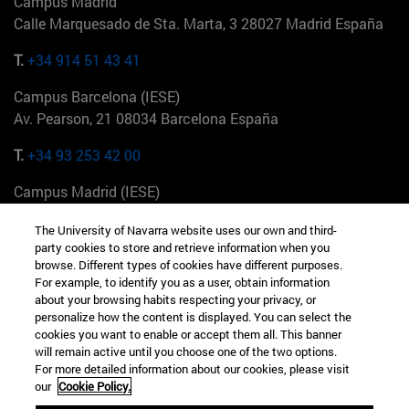
Campus Madrid
Calle Marquesado de Sta. Marta, 3 28027 Madrid España
T.
+34 914 51 43 41
Campus Barcelona (IESE)
Av. Pearson, 21 08034 Barcelona España
T.
+34 93 253 42 00
Campus Madrid (IESE)
Camino del Cerro Águila 3 28023 Madrid España
The University of Navarra website uses our own and third-
party cookies to store and retrieve information when you
T.
+34 912 11 30 00
browse. Different types of cookies have different purposes.
For example, to identify you as a user, obtain information
Campus Nueva York (IESE)
about your browsing habits respecting your privacy, or
165 W 57th St 10019-2201 Nueva York EE.UU
personalize how the content is displayed. You can select the
cookies you want to enable or accept them all. This banner
T.
+1 646 346 8850
will remain active until you choose one of the two options.
For more detailed information about our cookies, please visit
Campus Munich (IESE)
our
Cookie Policy.
Maria-Theresia-Straße 15 81675 Múnich Alemania