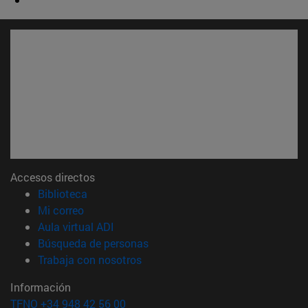
Accesos directos
(abre en nueva ventana)
Biblioteca
(abre en nueva ventana)
Mi correo
(abre en nueva ventana)
Aula virtual ADI
(abre en nueva ventana)
Búsqueda de personas
(abre en nueva ventana)
Trabaja con nosotros
Información
TFNO +34 948 42 56 00