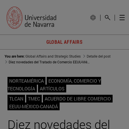
GLOBAL AFFAIRS
You are here:
Global Affairs and Strategic Studies
Detalle del post
Diez novedades del Tratado de Comercio EEUU-México-Canadá
NORTEAMÉRICA
ECONOMÍA, COMERCIO Y
TECNOLOGÍA
ARTÍCULOS
TLCAN
TMEC
ACUERDO DE LIBRE COMERCIO
EEUU-MÉXICO-CANADÁ
Diez novedades del