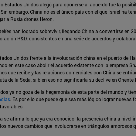
 Estados Unidos alegó para oponerse al acuerdo fue la posibil
 Sin embargo, China no es el único país con el que Israel ha ten
ar a Rusia drones Heron.
raelíes han logrado sobrevivir, llegando China a convertirse en 2
oración R&D, consistentes en una serie de acuerdos y colabora
ados Unidos frente a la involucración china en el puerto de Ha
ando en este caso abolir el acuerdo existente con la empresa Sh
nes que recibe y las relaciones comerciales con China se enfria
a de la Seda, si bien eso no significaría su declive en Oriente
dos ya no goza de la hegemonía de esta parte del mundo y tiene
ncias
. Es por ello que puede que sea más lógico lograr nuevas 
favorables.
a se afirma lo que ya era conocido: la presencia china a nivel
os nuevos cambios que involucrarse en triángulos amorosos que