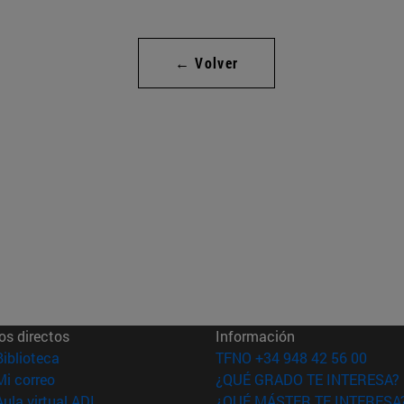
← Volver
os directos
Información
(abre en nueva ventana)
Biblioteca
TFNO +34 948 42 56 00
(abre en nueva ventana)
Mi correo
¿QUÉ GRADO TE INTERESA?
(abre en nueva ventana)
Aula virtual ADI
¿QUÉ MÁSTER TE INTERESA