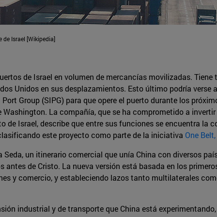
 de Israel [Wikipedia]
puertos de Israel en volumen de mercancías movilizadas. Tiene t
tados Unidos en sus desplazamientos. Esto último podría verse a
Port Group (SIPG) para que opere el puerto durante los próxim
 Washington. La compañía, que se ha comprometido a invertir 2
to de Israel, describe que entre sus funciones se encuentra la c
 clasificando este proyecto como parte de la iniciativa
One Belt
la Seda, un itinerario comercial que unía China con diversos paí
os antes de Cristo. La nueva versión está basada en los prime
nes y comercio, y estableciendo lazos tanto multilaterales como
.
nsión industrial y de transporte que China está experimentando, j