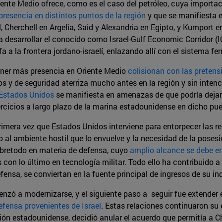
iente Medio ofrece, como es el caso del petróleo, cuya importa
presencia en distintos puntos de la región
y que se manifiesta e
, Cherchell en Argelia, Said y Alexandria en Egipto, y Kumport 
desarrollar el conocido como Israel-Gulf Economic Corridor (IGE
a a la frontera jordano-israelí, enlazando allí con el sistema fer
ener más presencia en Oriente Medio
colisionan con las pretensi
y de seguridad aterriza mucho antes en la región y sin intenci
 Estados Unidos
se manifiesta en amenazas de que podría dejar 
jercicios a largo plazo de la marina estadounidense en dicho pue
rimera vez que Estados Unidos interviene para entorpecer las re
do al ambiente hostil que lo envuelve y la necesidad de la pose
sobretodo en materia de defensa, cuyo
amplio alcance se debe e
 con lo último en tecnología militar. Todo ello ha contribuido a
ensa, se conviertan en la fuente principal de ingresos de su ind
zó a modernizarse, y el siguiente paso a seguir fue extender e
fensa provenientes de Israel
. Estas relaciones continuaron su
esión estadounidense, decidió anular el acuerdo que permitía a 