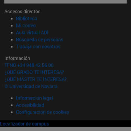
Accesos directos
(abre en nueva ventana)
Biblioteca
(abre en nueva ventana)
Mi correo
(abre en nueva ventana)
Aula virtual ADI
(abre en nueva ventana)
Búsqueda de personas
(abre en nueva ventana)
Trabaja con nosotros
Información
TFNO +34 948 42 56 00
¿QUÉ GRADO TE INTERESA?
¿QUÉ MÁSTER TE INTERESA?
© Universidad de Navarra
Información legal
Accesibilidad
Configuración de cookies
Localizador de campus