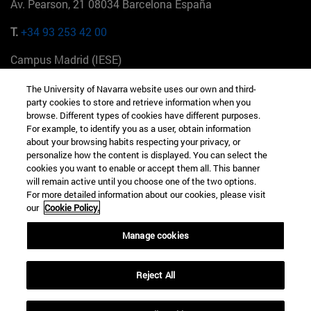
Av. Pearson, 21 08034 Barcelona España
T.
+34 93 253 42 00
Campus Madrid (IESE)
Camino del Cerro Águila 3 28023 Madrid España
The University of Navarra website uses our own and third-
party cookies to store and retrieve information when you
T.
+34 912 11 30 00
browse. Different types of cookies have different purposes.
For example, to identify you as a user, obtain information
Campus Nueva York (IESE)
about your browsing habits respecting your privacy, or
165 W 57th St 10019-2201 Nueva York EE.UU
personalize how the content is displayed. You can select the
cookies you want to enable or accept them all. This banner
T.
+1 646 346 8850
will remain active until you choose one of the two options.
For more detailed information about our cookies, please visit
Campus Munich (IESE)
our
Cookie Policy.
Maria-Theresia-Straße 15 81675 Múnich Alemania
Manage cookies
T.
+49 89 24209790
Reject All
Campus Sao Paulo (IESE)
Rua Martiniano de Carvalho, 573 01321001 Bela Vista Brasil