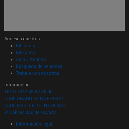
Accesos directos
(abre en nueva ventana)
Biblioteca
(abre en nueva ventana)
Mi correo
(abre en nueva ventana)
Aula virtual ADI
(abre en nueva ventana)
Búsqueda de personas
(abre en nueva ventana)
Trabaja con nosotros
Información
TFNO +34 948 42 56 00
¿QUÉ GRADO TE INTERESA?
¿QUÉ MÁSTER TE INTERESA?
© Universidad de Navarra
Información legal