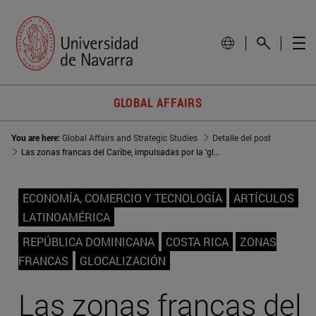
GLOBAL AFFAIRS
You are here:
Global Affairs and Strategic Studies
Detalle del post
Las zonas francas del Caribe, impulsadas por la 'glocalización' del Covid-19
ECONOMÍA, COMERCIO Y TECNOLOGÍA
ARTÍCULOS
LATINOAMÉRICA
REPÚBLICA DOMINICANA
COSTA RICA
ZONAS
FRANCAS
GLOCALIZACIÓN
Las zonas francas del