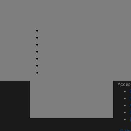
Acces
© Uni