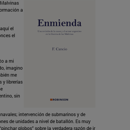
 Malvinas
formación a
aquí el
onces el
to a mi
ido, imagino
ambién me
y librerías
Se
ntino, sin
 navales; intervención de submarinos y de
ones de unidades a nivel de batallón. Es muy
“pinchar globos” sobre la verdadera razón de ir