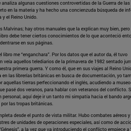
 analiza algunas cuestiones controvertidas de la Guerra de las
xperto en la materia y ha hecho una concienzuda búsqueda de in
a y el Reino Unido.
 las Malvinas; hay otros manuales que la explican muy bien, pero 
 libro debe tener ciertos conocimientos de lo que aconteció ent
adentrarse en sus páginas.
del libro me “enganchara”. Por los datos que el autor da, él tuvo
n veía aquellos telediarios de la primavera de 1982 sentado jun
uestra primera guerra. Y como él, que en sus viajes al Reino Un
a en las librerías británicas en busca de documentación, yo t
 aquellas tierras perfeccionando el inglés, acudiendo a museos 
que pasé dos veranos, para hablar con veteranos del conflicto. 
 personal, aquí deje ir un tanto mi simpatía hacia el bando arge
por las tropas británicas.
mpleta desde el punto de vista militar. Hubo combates aéreos y
stres de unidades de operaciones especiales, así como de acci
 “Génesis”, a la vez que va introduciendo el conflicto empiece a 