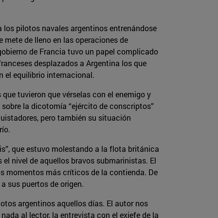
 los pilotos navales argentinos entrenándose
e mete de lleno en las operaciones de
El gobierno de Francia tuvo un papel complicado
 franceses desplazados a Argentina los que
el equilibrio internacional.
s que tuvieron que vérselas con el enemigo y
 sobre la dicotomía “ejército de conscriptos”
nquistadores, pero también su situación
río.
is”, que estuvo molestando a la flota británica
 el nivel de aquellos bravos submarinistas. El
e los momentos más críticos de la contienda. De
 a sus puertos de origen.
lotos argentinos aquellos días. El autor nos
da al lector, la entrevista con el exjefe de la