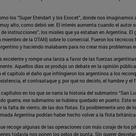
omo los “Super Etendart y los Exocet”, donde nos imaginamos a
 muy alto, como debió ser. El interés aumenta cuando el autor s
ro de instrucciones”, los misiles que ya estaban en Argentina. 
era miembro de la OTAN) sobre lo comercial. Fueron los técnicos
argentino y haciendo malabares para no crear más problemas en 
es excelente y rompe una lanza a favor de las fuerzas argentina
inente. Aquellos días se produjo un debate en la opinión pública
en el capítulo el daño que infringieron los argentinos a los reco
sistencia, el contraataque y, por qué no decirlo, el hambre y el f
capítulos en los que se narra la historia del submarino “San Lu
ido guerra, ese submarino se hubiera quedado en puerto. Este es
por la falta de viento, de las dos flotas. Es posiblemente uno d
rmada Argentina podrían haber hecho volver a la flota británica
 que recoge algunas de las operaciones con más coraje de los pi
es todavía nos ponen los pelos de punta. Sin querer desvelar na