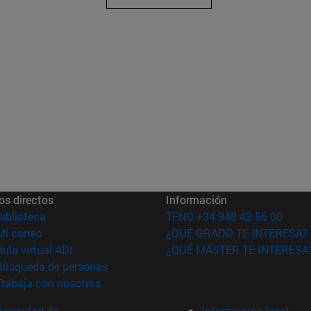
os directos
Información
(abre en nueva ventana)
Biblioteca
TFNO +34 948 42 56 00
(abre en nueva ventana)
Mi correo
¿QUÉ GRADO TE INTERESA?
(abre en nueva ventana)
Aula virtual ADI
¿QUÉ MÁSTER TE INTERESA
(abre en nueva ventana)
Búsqueda de personas
(abre en nueva ventana)
Trabaja con nosotros
versidad de
Información legal