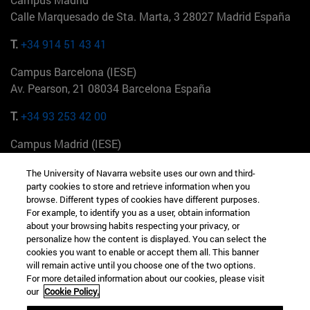
Calle Marquesado de Sta. Marta, 3 28027 Madrid España
T.
+34 914 51 43 41
Campus Barcelona (IESE)
Av. Pearson, 21 08034 Barcelona España
T.
+34 93 253 42 00
Campus Madrid (IESE)
Camino del Cerro Águila 3 28023 Madrid España
The University of Navarra website uses our own and third-
party cookies to store and retrieve information when you
T.
+34 912 11 30 00
browse. Different types of cookies have different purposes.
For example, to identify you as a user, obtain information
Campus Nueva York (IESE)
about your browsing habits respecting your privacy, or
165 W 57th St 10019-2201 Nueva York EE.UU
personalize how the content is displayed. You can select the
cookies you want to enable or accept them all. This banner
T.
+1 646 346 8850
will remain active until you choose one of the two options.
For more detailed information about our cookies, please visit
Campus Munich (IESE)
our
Cookie Policy.
Maria-Theresia-Straße 15 81675 Múnich Alemania