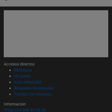
Accesos directos
(abre en nueva ventana)
Biblioteca
(abre en nueva ventana)
Mi correo
(abre en nueva ventana)
Aula virtual ADI
(abre en nueva ventana)
Búsqueda de personas
(abre en nueva ventana)
Trabaja con nosotros
Información
TFNO +34 948 42 56 00