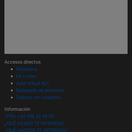
Accesos directos
(abre en nueva ventana)
Biblioteca
(abre en nueva ventana)
Mi correo
(abre en nueva ventana)
Aula virtual ADI
(abre en nueva ventana)
Búsqueda de personas
(abre en nueva ventana)
Trabaja con nosotros
Información
TFNO +34 948 42 56 00
¿QUÉ GRADO TE INTERESA?
¿QUÉ MÁSTER TE INTERESA?