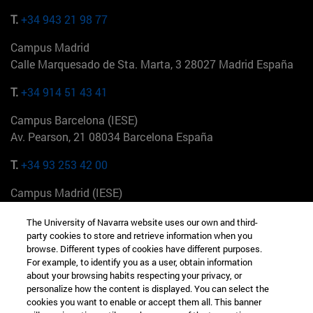
T.
+34 943 21 98 77
Campus Madrid
Calle Marquesado de Sta. Marta, 3 28027 Madrid España
T.
+34 914 51 43 41
Campus Barcelona (IESE)
Av. Pearson, 21 08034 Barcelona España
T.
+34 93 253 42 00
Campus Madrid (IESE)
Camino del Cerro Águila 3 28023 Madrid España
The University of Navarra website uses our own and third-
party cookies to store and retrieve information when you
T.
+34 912 11 30 00
browse. Different types of cookies have different purposes.
For example, to identify you as a user, obtain information
Campus Nueva York (IESE)
about your browsing habits respecting your privacy, or
165 W 57th St 10019-2201 Nueva York EE.UU
personalize how the content is displayed. You can select the
cookies you want to enable or accept them all. This banner
T.
+1 646 346 8850