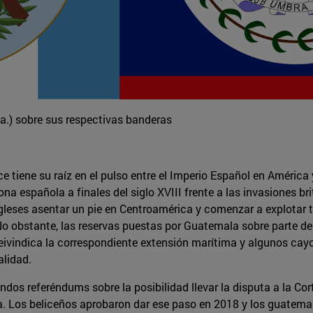
a.) sobre sus respectivas banderas
ice tiene su raíz en el pulso entre el Imperio Español en América 
ona española a finales del siglo XVIII frente a las invasiones br
 ingleses asentar un pie en Centroamérica y comenzar a explotar
 No obstante, las reservas puestas por Guatemala sobre parte d
reivindica la correspondiente extensión marítima y algunos cay
alidad.
os referéndums sobre la posibilidad llevar la disputa a la Cort
a. Los beliceños aprobaron dar ese paso en 2018 y los guatemal