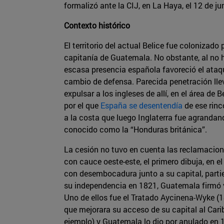
formalizó ante la CIJ, en La Haya, el 12 de j
Contexto histórico
El territorio del actual Belice fue colonizad
capitanía de Guatemala. No obstante, al no ha
escasa presencia española favoreció el ataqu
cambio de defensa. Parecida penetración lle
expulsar a los ingleses de allí, en el área de
por el que
España se desentendía
de ese rinc
a la costa que luego Inglaterra fue agrandan
conocido como la “Honduras británica”.
La cesión no tuvo en cuenta las reclamacion
con cauce oeste-este, el primero dibuja, en el 
con desembocadura junto a su capital, parti
su independencia en 1821, Guatemala firmó va
Uno de ellos fue el Tratado Aycinena-Wyke (
que mejorara su acceso de su capital al Carib
ejemplo) y Guatemala lo dio por anulado en 