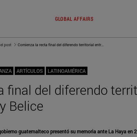
GLOBAL AFFAIRS
del post
Comienza la recta final del diferendo territorial entre Guatemala y Belice
NANZA
ARTÍCULOS
LATINOAMÉRICA
final del diferendo territ
y Belice
gobierno guatemalteco presentó su memoria ante La Haya en 202