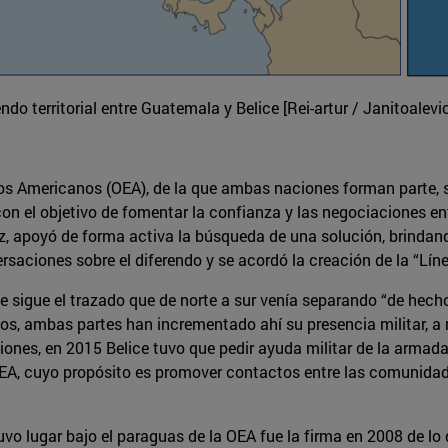
ndo territorial entre Guatemala y Belice [Rei-artur / Janitoalevi
os Americanos (OEA), de la que ambas naciones forman parte, 
on el objetivo de fomentar la confianza y las negociaciones en
az, apoyó de forma activa la búsqueda de una solución, brindan
saciones sobre el diferendo y se acordó la creación de la “Lín
 sigue el trazado que de norte a sur venía separando “de hecho”
años, ambas partes han incrementado ahí su presencia militar, a
siones, en 2015 Belice tuvo que pedir ayuda militar de la arma
A, cuyo propósito es promover contactos entre las comunidades
o lugar bajo el paraguas de la OEA fue la firma en 2008 de lo