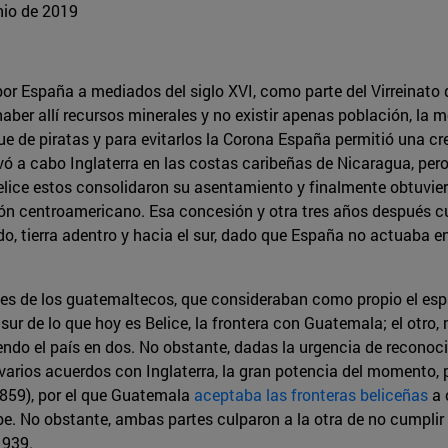
unio de 2019
o por España a mediados del siglo XVI, como parte del Virreinat
ber allí recursos minerales y no existir apenas población, la m
e de piratas y para evitarlos la Corona España permitió una cr
vó a cabo Inglaterra en las costas caribeñas de Nicaragua, per
 Belice estos consolidaron su asentamiento y finalmente obtuviero
ón centroamericano. Esa concesión y otra tres años después 
do, tierra adentro y hacia el sur, dado que España no actuaba e
es de los guatemaltecos, que consideraban como propio el espa
sur de lo que hoy es Belice, la frontera con Guatemala; el otro, m
endo el país en dos. No obstante, dadas la urgencia de reconoc
rios acuerdos con Inglaterra, la gran potencia del momento, pa
1859), por el que Guatemala
aceptaba las fronteras beliceñas
a 
e. No obstante, ambas partes culparon a la otra de no cumplir el
1939.