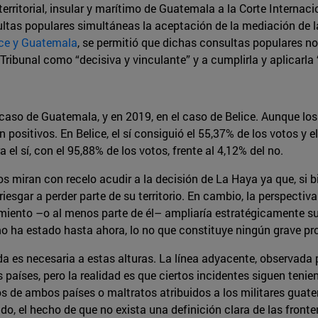
erritorial, insular y marítimo de Guatemala a la Corte Internac
tas populares simultáneas la aceptación de la mediación de la
ice y Guatemala
, se permitió que dichas consultas populares n
Tribunal como “decisiva y vinculante” y a cumplirla y aplicarla
l caso de Guatemala, y en 2019, en el caso de Belice. Aunque l
n positivos. En Belice, el sí consiguió el 55,37% de los votos y 
l sí, con el 95,88% de los votos, frente al 4,12% del no.
miran con recelo acudir a la decisión de La Haya ya que, si bien
riesgar a perder parte de su territorio. En cambio, la perspecti
ento –o al menos parte de él– ampliaría estratégicamente su a
 ha estado hasta ahora, lo no que constituye ningún grave pro
da es necesaria a estas alturas. La línea adyacente, observada 
 países, pero la realidad es que ciertos incidentes siguen teni
s de ambos países o maltratos atribuidos a los militares guate
do, el hecho de que no exista una definición clara de las fronter