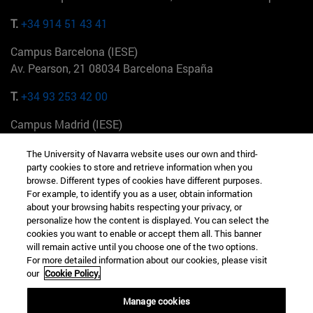
T.
+34 914 51 43 41
Campus Barcelona (IESE)
Av. Pearson, 21 08034 Barcelona España
T.
+34 93 253 42 00
Campus Madrid (IESE)
Camino del Cerro Águila 3 28023 Madrid España
The University of Navarra website uses our own and third-
party cookies to store and retrieve information when you
T.
+34 912 11 30 00
browse. Different types of cookies have different purposes.
For example, to identify you as a user, obtain information
Campus Nueva York (IESE)
about your browsing habits respecting your privacy, or
165 W 57th St 10019-2201 Nueva York EE.UU
personalize how the content is displayed. You can select the
cookies you want to enable or accept them all. This banner
T.
+1 646 346 8850
will remain active until you choose one of the two options.
For more detailed information about our cookies, please visit
Campus Munich (IESE)
our
Cookie Policy.
Maria-Theresia-Straße 15 81675 Múnich Alemania
Manage cookies