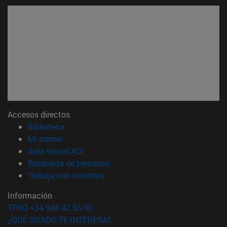
Accesos directos
(abre en nueva ventana)
Biblioteca
(abre en nueva ventana)
Mi correo
(abre en nueva ventana)
Aula virtual ADI
(abre en nueva ventana)
Búsqueda de personas
(abre en nueva ventana)
Trabaja con nosotros
Información
TFNO +34 948 42 56 00
¿QUÉ GRADO TE INTERESA?