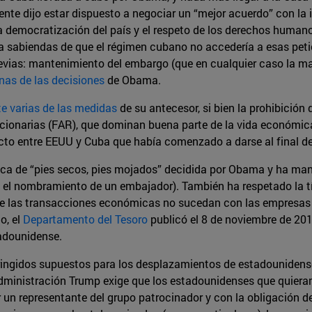
nte dijo estar dispuesto a negociar un “mejor acuerdo” con la i
democratización del país y el respeto de los derechos humano
os, a sabiendas de que el régimen cubano no accedería a esas peti
evias: mantenimiento del embargo (que en cualquier caso la ma
nas de las decisiones
de Obama.
 varias de las medidas
de su antecesor, si bien la prohibició
onarias (FAR), que dominan buena parte de la vida económica c
tacto entre EEUU y Cuba que había comenzado a darse al final d
tica de “pies secos, pies mojados” decidida por Obama y ha ma
o el nombramiento de un embajador). También ha respetado la t
e las transacciones económicas no sucedan con las empresas vin
o, el
Departamento del Tesoro
publicó el 8 de noviembre de 201
adounidense.
ringidos supuestos para los desplazamientos de estadounidenses 
ministración Trump exige que los estadounidenses que quieran 
 representante del grupo patrocinador y con la obligación de 