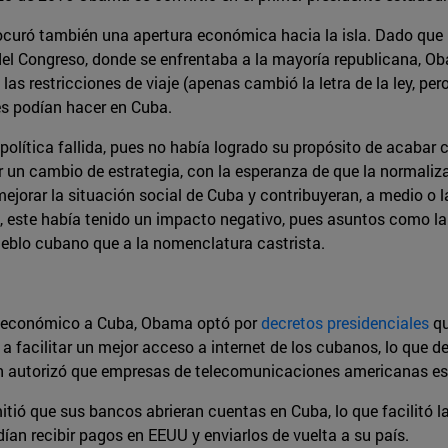
ocuró también una apertura económica hacia la isla. Dado que
el Congreso, donde se enfrentaba a la mayoría republicana, Ob
as restricciones de viaje (apenas cambió la letra de la ley, pero 
s podían hacer en Cuba.
ítica fallida, pues no había logrado su propósito de acabar c
r un cambio de estrategia, con la esperanza de que la normaliz
orar la situación social de Cuba y contribuyeran, a medio o l
ste había tenido un impacto negativo, pues asuntos como la li
ueblo cubano que a la nomenclatura castrista.
go económico a Cuba, Obama optó por
decretos presidenciales
qu
 a facilitar un mejor acceso a internet de los cubanos, lo que d
on autorizó que empresas de telecomunicaciones americanas es
tió que sus bancos abrieran cuentas en Cuba, lo que facilitó l
ían recibir pagos en EEUU y enviarlos de vuelta a su país.