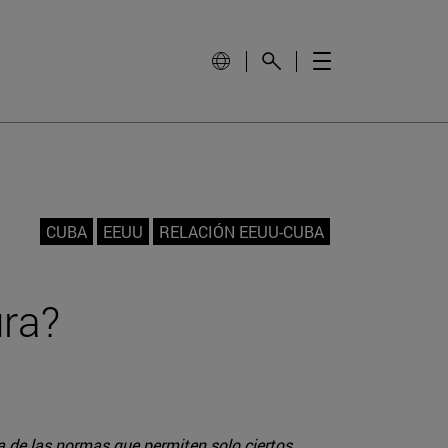
CUBA
EEUU
RELACIÓN EEUU-CUBA
ura?
 de las normas que permiten solo ciertos