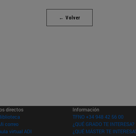
← Volver
os directos
Información
(abre en nueva ventana)
Biblioteca
TFNO +34 948 42 56 00
(abre en nueva ventana)
Mi correo
¿QUÉ GRADO TE INTERESA?
(abre en nueva ventana)
Aula virtual ADI
¿QUÉ MÁSTER TE INTERESA