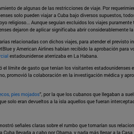
miento de algunas de las restricciones de viaje. Por requerimi
denses solo pueden viajar a Cuba bajo diversos supuestos, todo
o religioso... Aunque seguían excluidos los viajes puramente tu
nses dejaron de aplicar significaba abrir considerablemente l
ias relacionadas con dichos viajes, para atender el previsto i
ue y American Airlines habían recibido la aprobación para vol
cial
estadounidense aterrizaba en La Habana.
 el límite de gasto que tenían los visitantes estadounidenses
smo, promovió la colaboración en la investigación médica y ap
ecos, pies mojados
”, por la que los cubanos que llegaban a sue
ue solo eran devueltos a la isla aquellos que fueran intercepta
stró señales claras sobre el rumbo que tomarían sus relacion
cia Cuba llevada a cabo por Obama, y nada más llegar a la Cas