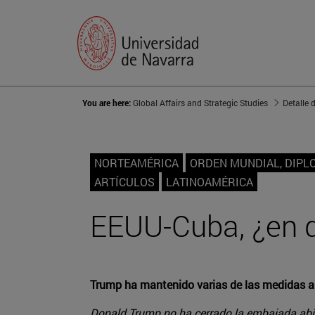
You are here:
Global Affairs and Strategic Studies
Detalle 
NORTEAMÉRICA
ORDEN MUNDIAL, DIPL
ARTÍCULOS
LATINOAMÉRICA
EEUU-Cuba, ¿en q
Trump ha mantenido varias de las medidas a
Donald Trump no ha cerrado la embajada abie