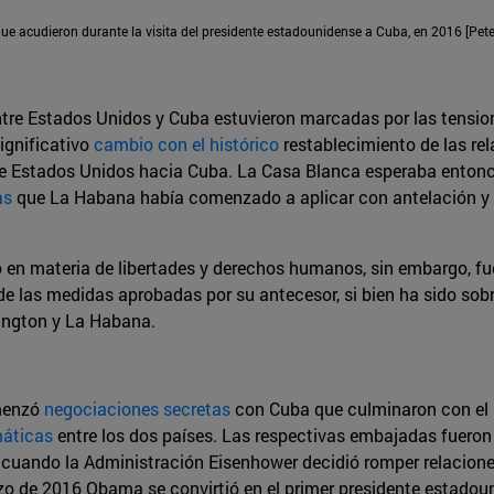
que acudieron durante la visita del presidente estadounidense a Cuba, en 2016 [Pe
tre Estados Unidos y Cuba estuvieron marcadas por las tension
ignificativo
cambio con el histórico
restablecimiento de las re
de Estados Unidos hacia Cuba. La Casa Blanca esperaba entonc
as
que La Habana había comenzado a aplicar con antelación y qu
 en materia de libertades y derechos humanos, sin embargo, f
 de las medidas aprobadas por su antecesor, si bien ha sido sobr
ington y La Habana.
menzó
negociaciones secretas
con Cuba que culminaron con el
máticas
entre los dos países. Las respectivas embajadas fueron 
uando la Administración Eisenhower decidió romper relaciones 
 de 2016 Obama se convirtió en el primer presidente estadoun