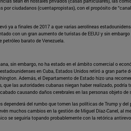
ancias sean en hostales privados (casas particulares), las com
s por ciudadanos (cuentapropistas), con el propósito de “canali
llevó ya a finales de 2017 a que varias aerolíneas estadouniden
tado con un gran aumento de turistas de EEUU y sin embargo a
de petróleo barato de Venezuela.
na, sin embargo, no ha estado en el ámbito comercial o económ
estadounidenses en Cuba, Estados Unidos retiró a gran parte d
ngton. Además, el Departamento de Estado hizo una recomendac
, que las autoridades cubanas niegan haber realizado, podría t
 acabado causando daños cerebrales en las personas objeto de 
íses dependerá del rumbo que tomen las políticas de Trump y del
vén muchos cambios en la gestión de Miguel Díaz-Canel, al me
co se seguiría topando probablemente con la retórica antirevo