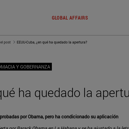
GLOBAL AFFAIRS
del post
EEUU-Cuba, ¿en qué ha quedado la apertura?
OMACIA Y GOBERNANZA
ué ha quedado la apert
probadas por Obama, pero ha condicionado su aplicación
rta por Barack Obama en La Habana y se ha ajustado a la letra