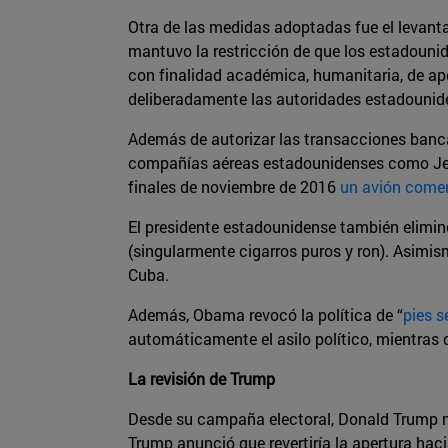
Otra de las medidas adoptadas fue el levanta
mantuvo la restricción de que los estadouni
con finalidad académica, humanitaria, de apoy
deliberadamente las autoridades estadounide
Además de autorizar las transacciones bancar
compañías aéreas estadounidenses como JetBl
finales de noviembre de 2016
un avión comer
El presidente estadounidense también eliminó
(singularmente cigarros puros y ron). Asimi
Cuba.
Además, Obama revocó la política de “
pies s
automáticamente el asilo político, mientras q
La revisión de Trump
Desde su campaña electoral, Donald Trump mo
Trump anunció que revertiría la apertura ha