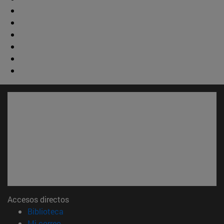
Accesos directos
(abre en nueva ventana)
Biblioteca
(abre en nueva ventana)
Mi correo