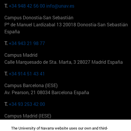
T.
+34 948 42 56 00
info@unav.es
Campus Donostia-San Sebastián
Pº de Manuel Lardizabal 13 20018 Donostia-San Sebastián
España
T.
+34 943 21 98 77
Campus Madrid
Calle Marquesado de Sta. Marta, 3 28027 Madrid España
T.
+34 914 51 43 41
Campus Barcelona (IESE)
Av. Pearson, 21 08034 Barcelona España
T.
+34 93 253 42 00
Campus Madrid (IESE)
Camino del Cerro Águila 3 28023 Madrid España
The University of Navarra website uses our own and third-