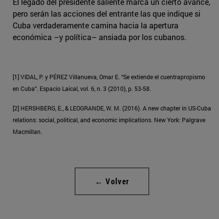
El legado del presidente saliente marca un cierto avance,
pero serán las acciones del entrante las que indique si
Cuba verdaderamente camina hacia la apertura
económica –y política– ansiada por los cubanos.
[1] VIDAL, P. y PÉREZ Villanueva, Omar E. “Se extiende el cuentrapropismo
en Cuba”. Espacio Laical, vol. 6, n. 3 (2010), p. 53-58.
[2] HERSHBERG, E., & LEOGRANDE, W. M. (2016). A new chapter in US-Cuba
relations: social, political, and economic implications. New York: Palgrave
Macmillan.
← Volver